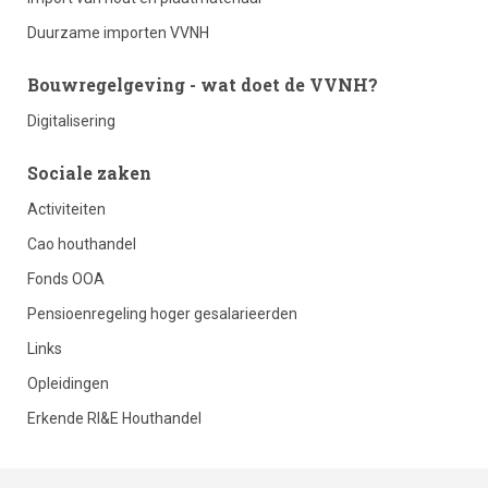
3
Duurzame importen VVNH
Bouwregelgeving - wat doet de VVNH?
Digitalisering
footer
Sociale zaken
Activiteiten
column
Cao houthandel
Fonds OOA
4
Pensioenregeling hoger gesalarieerden
Links
Opleidingen
Erkende RI&E Houthandel