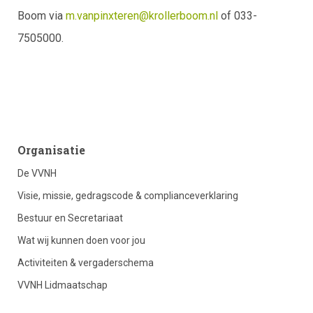
Boom via
m.vanpinxteren@krollerboom.nl
of 033-
7505000.
footer
Organisatie
De VVNH
column
Visie, missie, gedragscode & complianceverklaring
Bestuur en Secretariaat
1
Wat wij kunnen doen voor jou
Activiteiten & vergaderschema
VVNH Lidmaatschap