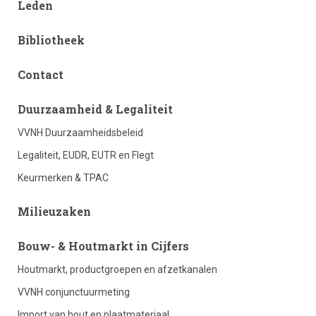
Leden
Bibliotheek
Contact
footer
Duurzaamheid & Legaliteit
VVNH Duurzaamheidsbeleid
column
Legaliteit, EUDR, EUTR en Flegt
Keurmerken & TPAC
2
Milieuzaken
footer
Bouw- & Houtmarkt in Cijfers
Houtmarkt, productgroepen en afzetkanalen
column
VVNH conjunctuurmeting
Import van hout en plaatmateriaal