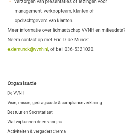
verzorgen van presentaties of lezingen voor
management, verkoopteam, klanten of
opdrachtgevers van klanten.
Meer informatie over lidmaatschap VVNH en milieudata?
Neem contact op met Eric D. de Munck:
e.demunck@vvnh.nl
, of bel: 036-5321020.
footer
Organisatie
De VVNH
column
Visie, missie, gedragscode & complianceverklaring
Bestuur en Secretariaat
1
Wat wij kunnen doen voor jou
Activiteiten & vergaderschema