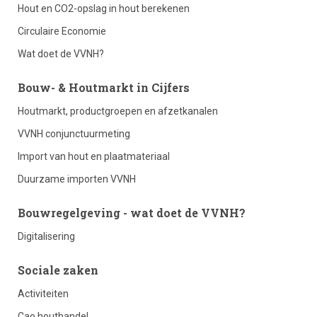
Hout en CO2-opslag in hout berekenen
Circulaire Economie
Wat doet de VVNH?
footer
Bouw- & Houtmarkt in Cijfers
Houtmarkt, productgroepen en afzetkanalen
column
VVNH conjunctuurmeting
Import van hout en plaatmateriaal
3
Duurzame importen VVNH
Bouwregelgeving - wat doet de VVNH?
Digitalisering
footer
Sociale zaken
Activiteiten
column
Cao houthandel