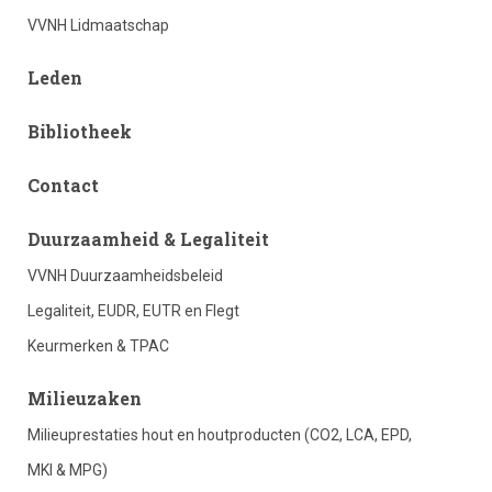
VVNH Lidmaatschap
Leden
Bibliotheek
Contact
footer
Duurzaamheid & Legaliteit
VVNH Duurzaamheidsbeleid
column
Legaliteit, EUDR, EUTR en Flegt
Keurmerken & TPAC
2
Milieuzaken
Milieuprestaties hout en houtproducten (CO2, LCA, EPD,
MKI & MPG)