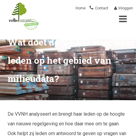
Overslaan
Mai
User
Home
Contact
Inloggen
en
naar
nav
account
de
Wat doet de VVNH voor haar
inhoud
menu
gaan
leden op het gebied van
milieudata?
De VVNH analyseert en brengt haar leden op de hoogte
van nieuwe regelgeving en hoe daar mee om te gaan.
Ook helpt zij leden om antwoord te geven op vragen van