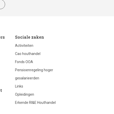
footer
ers
Sociale zaken
Activiteiten
column
Cao houthandel
Fonds OOA
4
Pensioenregeling hoger
gesalarieerden
Links
t
Opleidingen
Erkende RI&E Houthandel