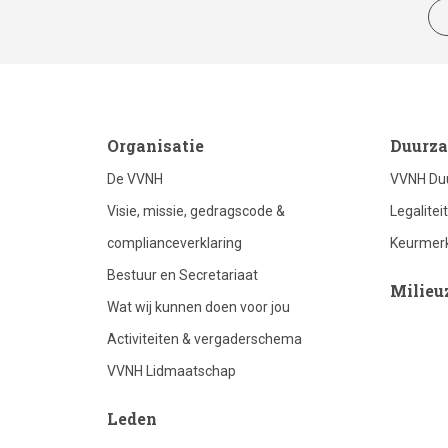
footer
foo
Organisatie
Duurza
De VVNH
VVNH Du
column
co
Visie, missie, gedragscode &
Legalitei
complianceverklaring
Keurmer
1
2
Bestuur en Secretariaat
Milieu
Wat wij kunnen doen voor jou
Activiteiten & vergaderschema
VVNH Lidmaatschap
Leden