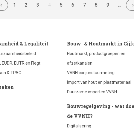
Pagina
1
Pagina
2
Pagina
3
Huidige
4
Pagina
5
Pagina
6
Pagina
7
Pagina
8
Pagina
9
…
pagina
ter
footer
amheid & Legaliteit
Bouw- & Houtmarkt in Cijf
urzaamheidsbeleid
Houtmarkt, productgroepen en
lumn
column
t, EUDR, EUTR en Flegt
afzetkanalen
ken & TPAC
VVNH conjunctuurmeting
3
Import van hout en plaatmateriaal
zaken
Duurzame importen VVNH
Bouwregelgeving - wat doe
de VVNH?
Digitalisering