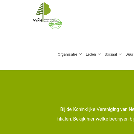
Overslaan
en
naar
de
Main
inhoud
gaan
Organisatie
Leden
Sociaal
Duur
navigation
Bij de Koninklijke Vereniging van 
filialen. Bekijk hier welke bedrijven