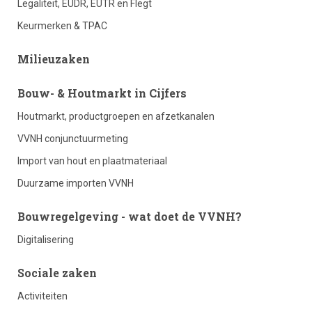
Legaliteit, EUDR, EUTR en Flegt
Keurmerken & TPAC
2
Milieuzaken
footer
Bouw- & Houtmarkt in Cijfers
Houtmarkt, productgroepen en afzetkanalen
column
VVNH conjunctuurmeting
Import van hout en plaatmateriaal
3
Duurzame importen VVNH
Bouwregelgeving - wat doet de VVNH?
Digitalisering
footer
Sociale zaken
Activiteiten