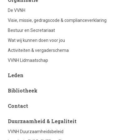
De VVNH
column
Visie, missie, gedragscode & complianceverklaring
Bestuur en Secretariaat
1
Wat wij kunnen doen voor jou
Activiteiten & vergaderschema
VVNH Lidmaatschap
Leden
Bibliotheek
Contact
footer
Duurzaamheid & Legaliteit
VVNH Duurzaamheidsbeleid
column