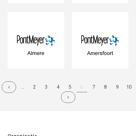
…
Pagina
2
Pagina
3
Pagina
4
Pagina
5
Huidige
6
Pagina
7
Pagina
8
Pagina
9
Pagi
10
pagina
footer
Organisatie