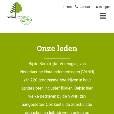
Overslaan
Mai
User
Home
Contact
Inloggen
en
naar
nav
account
de
inhoud
menu
gaan
Onze leden
Bij de Koninklijke Vereniging van
Nederlandse Houtondernemingen (VVNH)
zijn 220 groothandelsbedrijven in hout
aangesloten inclusief filialen. Bekijk hier
welke bedrijven bij de VVNH zijn
aangesloten. Ook kunt u de zoekfunctie
gebruiken en lidbedrijven zoeken op