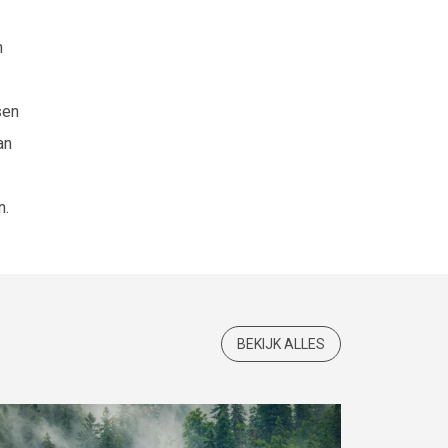
n
sen
an
n.
BEKIJK ALLES