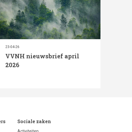
23-04-26
VVNH nieuwsbrief april
2026
footer
ers
Sociale zaken
Activiteiten