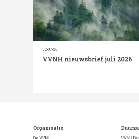
02-07-26
VVNH nieuwsbrief juli 2026
footer
foo
Organisatie
Duurza
De VVNH
VVNH Du