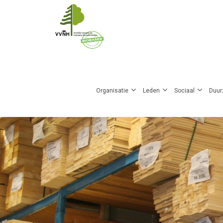
Overslaan
en
naar
de
Main
inhoud
gaan
Organisatie
Leden
Sociaal
Duur
navigation