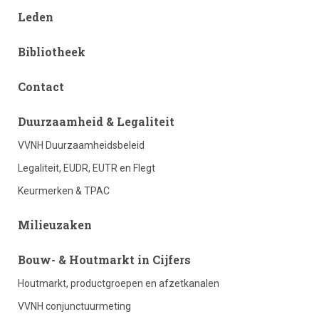
Leden
Bibliotheek
Contact
footer
Duurzaamheid & Legaliteit
VVNH Duurzaamheidsbeleid
column
Legaliteit, EUDR, EUTR en Flegt
Keurmerken & TPAC
2
Milieuzaken
footer
Bouw- & Houtmarkt in Cijfers
Houtmarkt, productgroepen en afzetkanalen
column
VVNH conjunctuurmeting