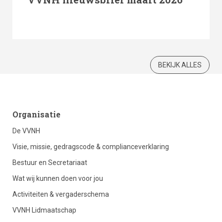
BEKIJK ALLES
footer
Organisatie
De VVNH
column
Visie, missie, gedragscode & complianceverklaring
Bestuur en Secretariaat
1
Wat wij kunnen doen voor jou
Activiteiten & vergaderschema
VVNH Lidmaatschap