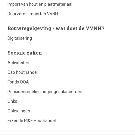
Import van hout en plaatmateriaal
3
Duurzame importen VVNH
Bouwregelgeving - wat doet de VVNH?
Digitalisering
footer
Sociale zaken
Activiteiten
column
Cao houthandel
Fonds OOA
4
Pensioenregeling hoger gesalarieerden
Links
Opleidingen
Erkende RI&E Houthandel