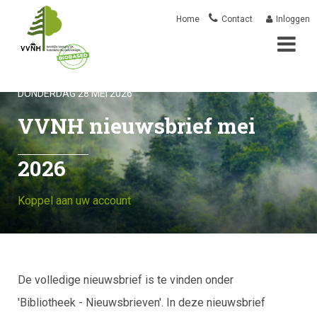
Overslaan
Mai
User
Home
Contact
Inloggen
en
naar
nav
account
de
DONDERDAG 28 MEI 2026
inhoud
menu
VVNH nieuwsbrief mei
gaan
2026
Koppel aan uw account
De volledige nieuwsbrief is te vinden onder
'Bibliotheek - Nieuwsbrieven'. In deze nieuwsbrief